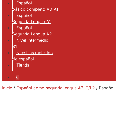
Español
básico completo A0-A1
Español
Segunda Lengua A1
Español
Segunda Lengua A2
Nivel intermedio
B1
Nuestros métodos
de español
Tienda
0
Inicio
/
Español como segunda lengua A2. E/L2
/ Español 