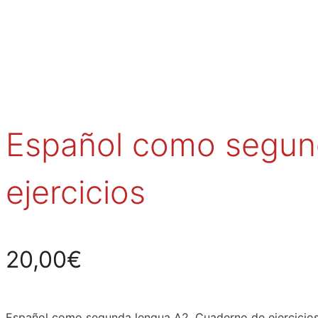
Español como segun
ejercicios
20,00
€
Español como segunda lengua A2. Cuaderno de ejercicios