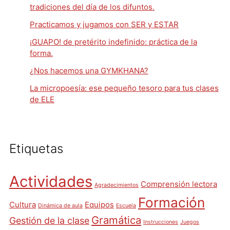
tradiciones del día de los difuntos.
Practicamos y jugamos con SER y ESTAR
¡GUAPO! de pretérito indefinido: práctica de la
forma.
¿Nos hacemos una GYMKHANA?
La micropoesía: ese pequeño tesoro para tus clases
de ELE
Etiquetas
Actividades
Comprensión lectora
Agradecimientos
Formación
Cultura
Equipos
Dinámica de aula
Escuela
Gramática
Gestión de la clase
Instrucciones
Juegos